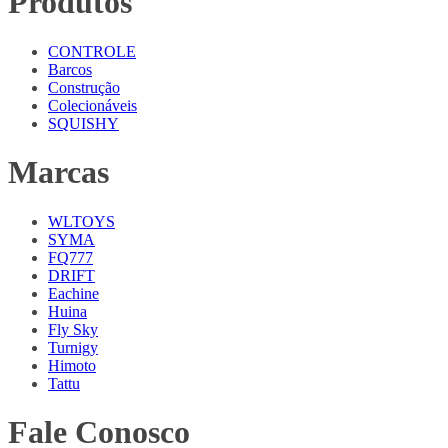
Produtos
CONTROLE
Barcos
Construção
Colecionáveis
SQUISHY
Marcas
WLTOYS
SYMA
FQ777
DRIFT
Eachine
Huina
Fly Sky
Turnigy
Himoto
Tattu
Fale Conosco