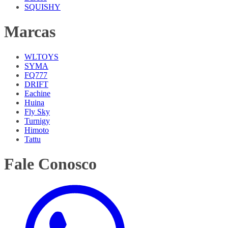
SQUISHY
Marcas
WLTOYS
SYMA
FQ777
DRIFT
Eachine
Huina
Fly Sky
Turnigy
Himoto
Tattu
Fale Conosco