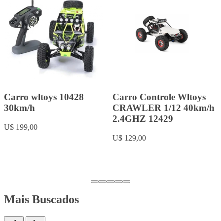
Carro wltoys 144002
Carro wltoys 124016
50km/h
75km/h
U$ 125,00
U$ 170,00
Mais Buscados