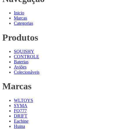
Inicio
Marcas
Categorias
Produtos
SQUISHY
CONTROLE
Baterias
Aviões
Colecionáveis
Marcas
WLTOYS
SYMA
FQ777
DRIFT
Eachine
Huina